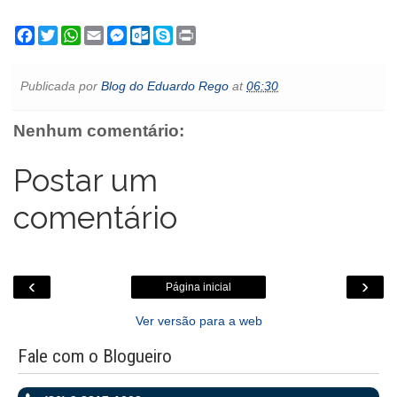
F
T
W
E
M
O
S
P
a
w
h
m
e
u
k
r
c
i
a
a
s
t
y
i
e
t
t
i
s
l
p
n
Publicada por
Blog do Eduardo Rego
at
06:30
b
t
s
l
e
o
e
t
o
e
A
n
o
o
r
p
g
k
Nenhum comentário:
k
p
e
.
r
c
o
Postar um
m
comentário
‹
›
Página inicial
Ver versão para a web
Fale com o Blogueiro