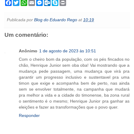
F
T
W
E
M
O
S
P
a
w
h
m
e
u
k
r
c
i
a
a
s
t
y
i
e
t
t
i
s
l
p
n
Publicada por
Blog do Eduardo Rego
at
10:19
b
t
s
l
e
o
e
t
o
e
A
n
o
o
r
p
g
k
Um comentário:
k
p
e
.
r
c
o
m
Anônimo
1 de agosto de 2023 às 10:51
Com o cheiro bom da população, com os pés fincados no
chão, Henrique Junior sem oba oba! Vai mostrando que a
mudança pede passagem, uma mudança que virá pra
garantir um progresso inclusivo e sustentavel pra uma
timon que exige e acompanha bem de perto, nas ainda
sem se envolver totalmente, na campanha que mudará
pra melhor a vida e a cidade do timonense, ba zona rural
o sentimento é o mesmo; Henrique Junior pra ganhar as
eleições e fazer as transformações que o povo quer.
Responder