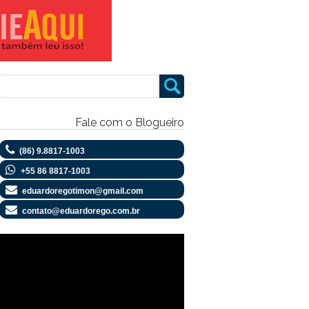
Fale com o Blogueiro
(86) 9.8817-1003
+55 86 8817-1003
eduardoregotimon@gmail.com
contato@eduardorego.com.br