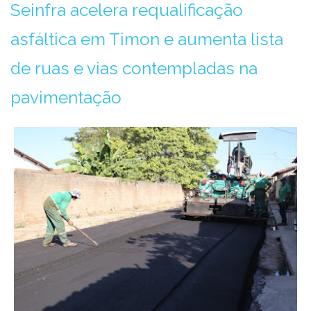
Seinfra acelera requalificação
asfáltica em Timon e aumenta lista
de ruas e vias contempladas na
pavimentação