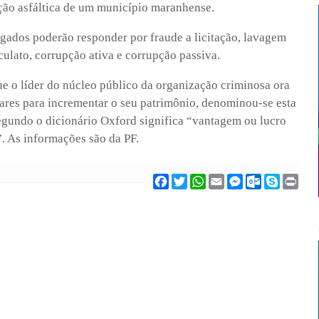
ção asfáltica de um município maranhense.
igados poderão responder por fraude a licitação, lavagem
culato, corrupção ativa e corrupção passiva.
ue o líder do núcleo público da organização criminosa ora
ares para incrementar o seu patrimônio, denominou-se esta
segundo o dicionário Oxford significa “vantagem ou lucro
”. As informações são da PF.
F
T
W
E
M
O
S
P
a
w
h
m
e
u
k
r
c
i
a
a
s
t
y
i
e
t
t
i
s
l
p
n
b
t
s
l
e
o
e
t
o
e
A
n
o
o
r
p
g
k
k
p
e
.
r
c
o
m