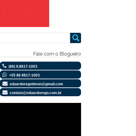
Fale com o Blogueiro
(86) 9.8817-1003
+55 86 8817-1003
eduardoregotimon@gmail.com
contato@eduardorego.com.br