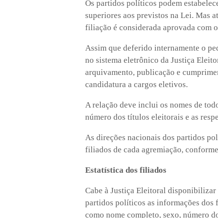
Os partidos políticos podem estabelecer
superiores aos previstos na Lei. Mas a
filiação é considerada aprovada com o
Assim que deferido internamente o pedi
no sistema eletrônico da Justiça Eleito
arquivamento, publicação e cumpriment
candidatura a cargos eletivos.
A relação deve inclui os nomes de todo
número dos títulos eleitorais e as resp
As direções nacionais dos partidos po
filiados de cada agremiação, conforme 
Estatística dos filiados
Cabe à Justiça Eleitoral disponibiliza
partidos políticos as informações dos f
como nome completo, sexo, número do t