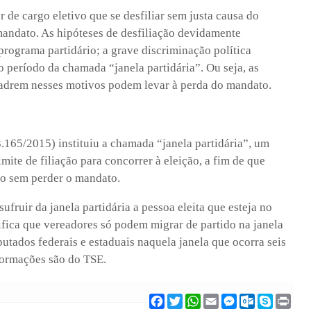
r de cargo eletivo que se desfiliar sem justa causa do
 mandato. As hipóteses de desfiliação devidamente
 programa partidário; a grave discriminação política
 período da chamada “janela partidária”. Ou seja, as
adrem nesses motivos podem levar à perda do mandato.
3.165/2015) instituiu a chamada “janela partidária”, um
mite de filiação para concorrer à eleição, a fim de que
o sem perder o mandato.
fruir da janela partidária a pessoa eleita que esteja no
ifica que vereadores só podem migrar de partido na janela
putados federais e estaduais naquela janela que ocorra seis
nformações são do TSE.
F
T
W
E
M
O
S
P
a
w
h
m
e
u
k
r