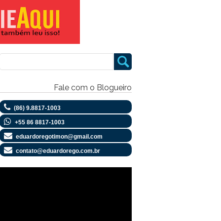
Fale com o Blogueiro
(86) 9.8817-1003
+55 86 8817-1003
eduardoregotimon@gmail.com
contato@eduardorego.com.br