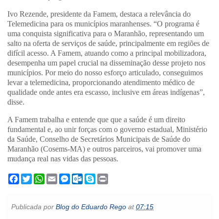
Ivo Rezende, presidente da Famem, destaca a relevância do
Telemedicina para os municípios maranhenses. “O programa é
uma conquista significativa para o Maranhão, representando um
salto na oferta de serviços de saúde, principalmente em regiões de
difícil acesso. A Famem, atuando como a principal mobilizadora,
desempenha um papel crucial na disseminação desse projeto nos
municípios. Por meio do nosso esforço articulado, conseguimos
levar a telemedicina, proporcionando atendimento médico de
qualidade onde antes era escasso, inclusive em áreas indígenas”,
disse.
A Famem trabalha e entende que que a saúde é um direito
fundamental e, ao unir forças com o governo estadual, Ministério
da Saúde, Conselho de Secretários Municipais de Saúde do
Maranhão (Cosems-MA) e outros parceiros, vai promover uma
mudança real nas vidas das pessoas.
F
T
W
E
M
O
S
P
a
w
h
m
e
u
k
r
c
i
a
a
s
t
y
i
e
t
t
i
s
l
p
n
Publicada por
Blog do Eduardo Rego
at
07:15
b
t
s
l
e
o
e
t
o
e
A
n
o