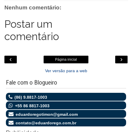
o
r
p
g
k
Nenhum comentário:
k
p
e
.
r
c
o
Postar um
m
comentário
‹
›
Página inicial
Ver versão para a web
Fale com o Blogueiro
(86) 9.8817-1003
+55 86 8817-1003
eduardoregotimon@gmail.com
contato@eduardorego.com.br