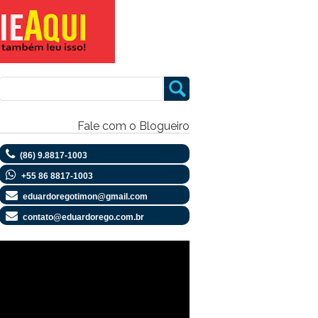
Fale com o Blogueiro
(86) 9.8817-1003
+55 86 8817-1003
eduardoregotimon@gmail.com
contato@eduardorego.com.br