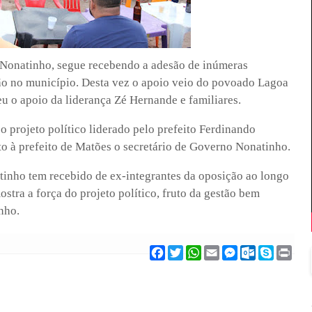
, Nonatinho, segue recebendo a adesão de inúmeras
ção no município. Desta vez o apoio veio do povoado Lagoa
 o apoio da liderança Zé Hernande e familiares.
 projeto político liderado pelo prefeito Ferdinando
o à prefeito de Matões o secretário de Governo Nonatinho.
tinho tem recebido de ex-integrantes da oposição ao longo
tra a força do projeto político, fruto da gestão bem
nho.
F
T
W
E
M
O
S
P
a
w
h
m
e
u
k
r
c
i
a
a
s
t
y
i
e
t
t
i
s
l
p
n
b
t
s
l
e
o
e
t
o
e
A
n
o