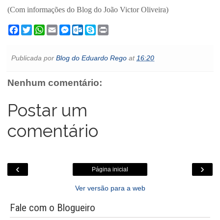
(Com informações do Blog do João Victor Oliveira)
F
T
W
E
M
O
S
P
a
w
h
m
e
u
k
r
c
i
a
a
s
t
y
i
e
t
t
i
s
l
p
n
Publicada por
Blog do Eduardo Rego
at
16:20
b
t
s
l
e
o
e
t
o
e
A
n
o
o
r
p
g
k
Nenhum comentário:
k
p
e
.
r
c
o
Postar um
m
comentário
‹
›
Página inicial
Ver versão para a web
Fale com o Blogueiro