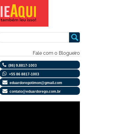
Fale com o Blogueiro
(86) 9.8817-1003
+55 86 8817-1003
eduardoregotimon@gmail.com
contato@eduardorego.com.br