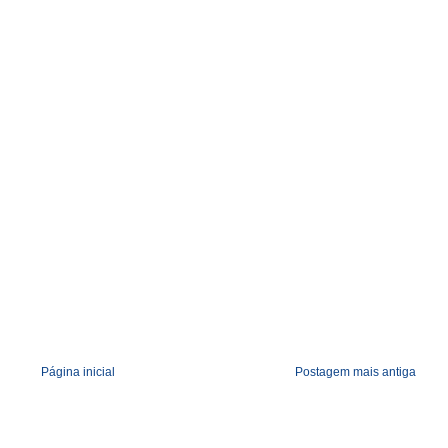
o
m
Página inicial
Postagem mais antiga