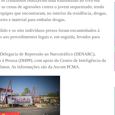
os criminosos realizavam uma transmissão ao vivo em
r as cenas de agressões contra o jovem sequestrado, tendo
quipes que encontraram, no interior da residência, drogas,
eiro e material para embalar drogas.
dido e os oito indivíduos presos foram encaminhados à
s aos procedimentos legais e, em seguida, levados para
la Delegacia de Repressão ao Narcotráfico (DENARC),
 à Pessoa (DHPP), com apoio do Centro de Inteligência da
 Timon. As informações são da Ascom PCMA.