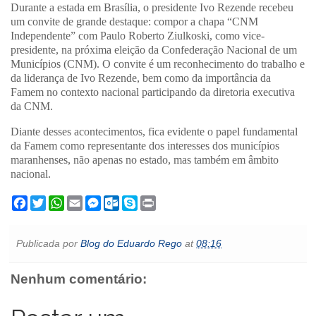
Durante a estada em Brasília, o presidente Ivo Rezende recebeu
um convite de grande destaque: compor a chapa “CNM
Independente” com Paulo Roberto Ziulkoski, como vice-
presidente, na próxima eleição da Confederação Nacional de um
Municípios (CNM). O convite é um reconhecimento do trabalho e
da liderança de Ivo Rezende, bem como da importância da
Famem no contexto nacional participando da diretoria executiva
da CNM.
Diante desses acontecimentos, fica evidente o papel fundamental
da Famem como representante dos interesses dos municípios
maranhenses, não apenas no estado, mas também em âmbito
nacional.
F
T
W
E
M
O
S
P
a
w
h
m
e
u
k
r
c
i
a
a
s
t
y
i
e
t
t
i
s
l
p
n
Publicada por
Blog do Eduardo Rego
at
08:16
b
t
s
l
e
o
e
t
o
e
A
n
o
o
r
p
g
k
Nenhum comentário:
k
p
e
.
r
c
o
m