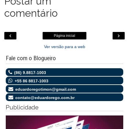
Postar um
comentário
‹
›
Página inicial
Ver versão para a web
Fale com o Blogueiro
(86) 9.8817-1003
+55 86 8817-1003
eduardoregotimon@gmail.com
contato@eduardorego.com.br
Publicidade