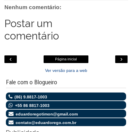
o
r
p
g
k
Nenhum comentário:
k
p
e
.
r
c
o
Postar um
m
comentário
‹
›
Página inicial
Ver versão para a web
Fale com o Blogueiro
(86) 9.8817-1003
+55 86 8817-1003
eduardoregotimon@gmail.com
contato@eduardorego.com.br