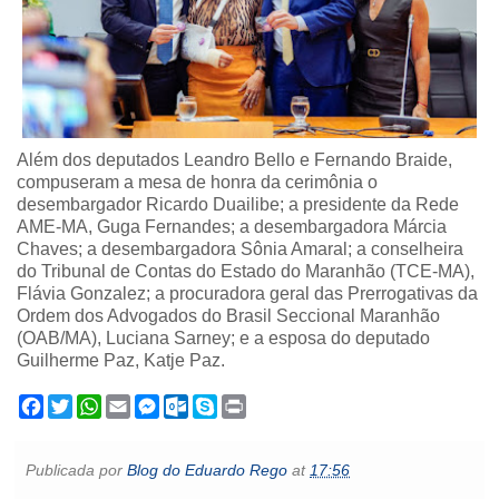
Além dos deputados Leandro Bello e Fernando Braide,
compuseram a mesa de honra da cerimônia o
desembargador Ricardo Duailibe; a presidente da Rede
AME-MA, Guga Fernandes; a desembargadora Márcia
Chaves; a desembargadora Sônia Amaral; a conselheira
do Tribunal de Contas do Estado do Maranhão (TCE-MA),
Flávia Gonzalez; a procuradora geral das Prerrogativas da
Ordem dos Advogados do Brasil Seccional Maranhão
(OAB/MA), Luciana Sarney; e a esposa do deputado
Guilherme Paz, Katje Paz.
F
T
W
E
M
O
S
P
a
w
h
m
e
u
k
r
c
i
a
a
s
t
y
i
e
t
t
i
s
l
p
n
Publicada por
Blog do Eduardo Rego
at
17:56
b
t
s
l
e
o
e
t
o
e
A
n
o