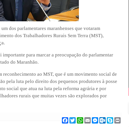
i um dos parlamentares maranhenses que votaram
mento dos Trabalhadores Rurais Sem Terra (MST),
ça.
i importante para marcar a preocupação do parlamentar
Estado do Maranhão.
um reconhecimento ao MST, que é um movimento social de
ão pela luta pelo direito dos pequenos produtores à posse
o social que atua na luta pela reforma agrária e por
alhadores rurais que muitas vezes são explorados por
F
T
W
E
M
O
S
P
a
w
h
m
e
u
k
r
c
i
a
a
s
t
y
i