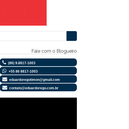
Fale com o Blogueiro
(86) 9.8817-1003
+55 86 8817-1003
eduardoregotimon@gmail.com
contato@eduardorego.com.br