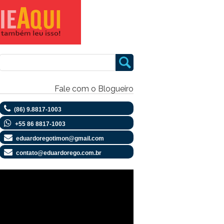
Fale com o Blogueiro
(86) 9.8817-1003
+55 86 8817-1003
eduardoregotimon@gmail.com
contato@eduardorego.com.br