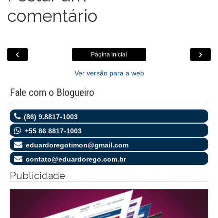
comentário
‹
›
Página inicial
Ver versão para a web
Fale com o Blogueiro
(86) 9.8817-1003
+55 86 8817-1003
eduardoregotimon@gmail.com
contato@eduardorego.com.br
Publicidade