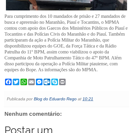
Para cumprimento dos 10 mandados de prisão e 27 mandados de
busca e apreensão no Maranhão, Piauí e Tocantins, o MPMA
contou com apoio dos Gaecos dos Ministérios Públicos do Piauí e
Tocantins e das Polícias Civis do Maranhão e do Piauí. Também
participaram da ação a Polícia Militar do Maranhão, que
disponibilizou equipes do GOE, da Força Tática e da Rádio
Patrulha do 11º BPM, assim como viabilizou o apoio da
Companhia de Moto Patrulhamento Tático do 47º BPM. Além
disso participou da operação a Polícia Militar piauiense, com
equipes do Bope. As informações são do MPMA.
F
T
W
E
M
O
S
P
a
w
h
m
e
u
k
r
c
i
a
a
s
t
y
i
e
t
t
i
s
l
p
n
Publicada por
Blog do Eduardo Rego
at
10:21
b
t
s
l
e
o
e
t
o
e
A
n
o
o
r
p
g
k
Nenhum comentário:
k
p
e
.
r
c
o
Postar um
m