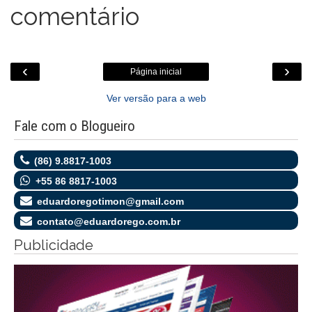
comentário
‹
›
Página inicial
Ver versão para a web
Fale com o Blogueiro
(86) 9.8817-1003
+55 86 8817-1003
eduardoregotimon@gmail.com
contato@eduardorego.com.br
Publicidade