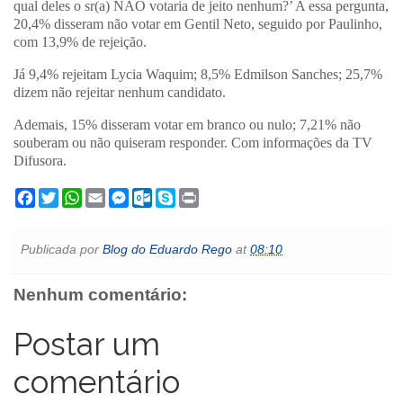
qual deles o sr(a) NÃO votaria de jeito nenhum?’ A essa pergunta,
20,4% disseram não votar em Gentil Neto, seguido por Paulinho,
com 13,9% de rejeição.
Já 9,4% rejeitam Lycia Waquim; 8,5% Edmilson Sanches; 25,7%
dizem não rejeitar nenhum candidato.
Ademais, 15% disseram votar em branco ou nulo; 7,21% não
souberam ou não quiseram responder. Com informações da TV
Difusora.
F
T
W
E
M
O
S
P
a
w
h
m
e
u
k
r
c
i
a
a
s
t
y
i
e
t
t
i
s
l
p
n
Publicada por
Blog do Eduardo Rego
at
08:10
b
t
s
l
e
o
e
t
o
e
A
n
o
o
r
p
g
k
Nenhum comentário:
k
p
e
.
r
c
o
Postar um
m
comentário