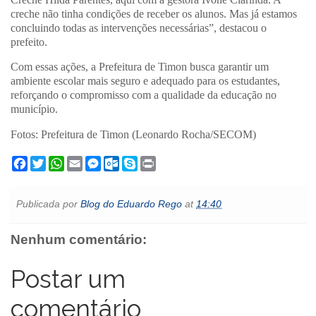
creche não tinha condições de receber os alunos. Mas já estamos
concluindo todas as intervenções necessárias”, destacou o
prefeito.
Com essas ações, a Prefeitura de Timon busca garantir um
ambiente escolar mais seguro e adequado para os estudantes,
reforçando o compromisso com a qualidade da educação no
município.
Fotos: Prefeitura de Timon (Leonardo Rocha/SECOM)
F
T
W
E
M
O
S
P
a
w
h
m
e
u
k
r
c
i
a
a
s
t
y
i
e
t
t
i
s
l
p
n
Publicada por
Blog do Eduardo Rego
at
14:40
b
t
s
l
e
o
e
t
o
e
A
n
o
o
r
p
g
k
Nenhum comentário:
k
p
e
.
r
c
o
Postar um
m
comentário