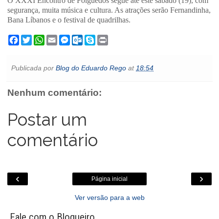
O XXXI Encontro de Folguedos segue até este sábado (19), com
segurança, muita música e cultura. As atrações serão Fernandinha,
Bana Líbanos e o festival de quadrilhas.
F
T
W
E
M
O
S
P
a
w
h
m
e
u
k
r
c
i
a
a
s
t
y
i
e
t
t
i
s
l
p
n
Publicada por
Blog do Eduardo Rego
at
18:54
b
t
s
l
e
o
e
t
o
e
A
n
o
o
r
p
g
k
Nenhum comentário:
k
p
e
.
r
c
o
Postar um
m
comentário
‹
›
Página inicial
Ver versão para a web
Fale com o Blogueiro