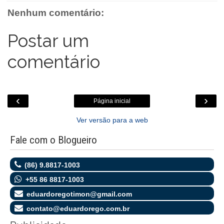
o
r
p
g
k
Nenhum comentário:
k
p
e
.
r
c
o
Postar um
m
comentário
‹
›
Página inicial
Ver versão para a web
Fale com o Blogueiro
(86) 9.8817-1003
+55 86 8817-1003
eduardoregotimon@gmail.com
contato@eduardorego.com.br