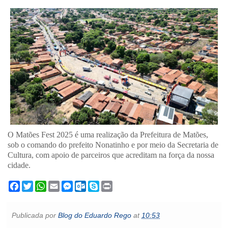
O Matões Fest 2025 é uma realização da Prefeitura de Matões,
sob o comando do prefeito Nonatinho e por meio da Secretaria de
Cultura, com apoio de parceiros que acreditam na força da nossa
cidade.
F
T
W
E
M
O
S
P
a
w
h
m
e
u
k
r
c
i
a
a
s
t
y
i
e
t
t
i
s
l
p
n
Publicada por
Blog do Eduardo Rego
at
10:53
b
t
s
l
e
o
e
t
o
e
A
n
o