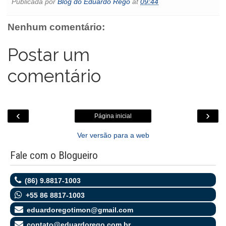
Publicada por
Blog do Eduardo Rego
at
09:44
b
t
s
l
e
o
e
t
o
e
A
n
o
o
r
p
g
k
Nenhum comentário:
k
p
e
.
r
c
o
Postar um
m
comentário
‹
›
Página inicial
Ver versão para a web
Fale com o Blogueiro
(86) 9.8817-1003
+55 86 8817-1003
eduardoregotimon@gmail.com
contato@eduardorego.com.br