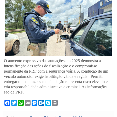
O aumento expressivo das autuações em 2025 demonstra a
intensificação das ações de fiscalização e o compromisso
permanente da PRF com a segurança viária. A condução de um
veículo automotor exige habilitação válida e regular. Permitir,
entregar ou conduzir sem habilitação representa risco elevado e
cria responsabilidade administrativa e criminal. As informações
são da PRF.
F
T
W
E
M
O
S
P
a
w
h
m
e
u
k
r
c
i
a
a
s
t
y
i
e
t
t
i
s
l
p
n