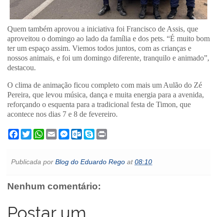
Quem também aprovou a iniciativa foi Francisco de Assis, que
aproveitou o domingo ao lado da família e dos pets. “É muito bom
ter um espaço assim. Viemos todos juntos, com as crianças e
nossos animais, e foi um domingo diferente, tranquilo e animado”,
destacou.
O clima de animação ficou completo com mais um Aulão do Zé
Pereira, que levou música, dança e muita energia para a avenida,
reforçando o esquenta para a tradicional festa de Timon, que
acontece nos dias 7 e 8 de fevereiro.
F
T
W
E
M
O
S
P
a
w
h
m
e
u
k
r
c
i
a
a
s
t
y
i
e
t
t
i
s
l
p
n
Publicada por
Blog do Eduardo Rego
at
08:10
b
t
s
l
e
o
e
t
o
e
A
n
o
o
r
p
g
k
Nenhum comentário:
k
p
e
.
r
c
o
Postar um
m