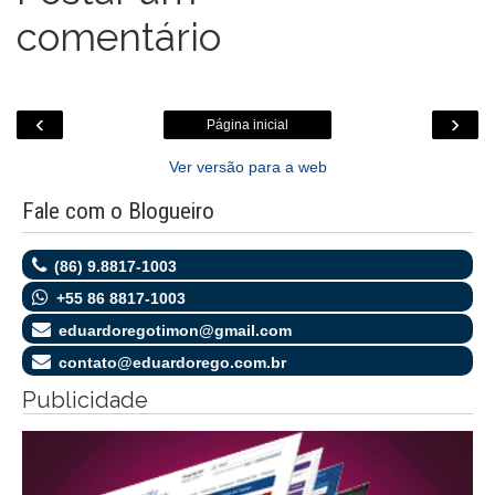
comentário
‹
›
Página inicial
Ver versão para a web
Fale com o Blogueiro
(86) 9.8817-1003
+55 86 8817-1003
eduardoregotimon@gmail.com
contato@eduardorego.com.br
Publicidade