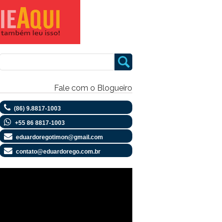
Fale com o Blogueiro
(86) 9.8817-1003
+55 86 8817-1003
eduardoregotimon@gmail.com
contato@eduardorego.com.br