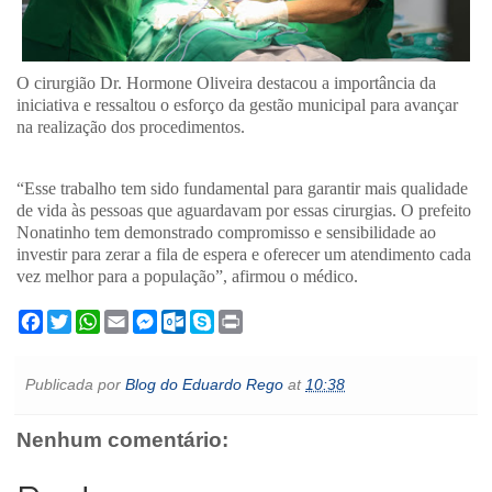
O cirurgião Dr. Hormone Oliveira destacou a importância da
iniciativa e ressaltou o esforço da gestão municipal para avançar
na realização dos procedimentos.
“Esse trabalho tem sido fundamental para garantir mais qualidade
de vida às pessoas que aguardavam por essas cirurgias. O prefeito
Nonatinho tem demonstrado compromisso e sensibilidade ao
investir para zerar a fila de espera e oferecer um atendimento cada
vez melhor para a população”, afirmou o médico.
F
T
W
E
M
O
S
P
a
w
h
m
e
u
k
r
c
i
a
a
s
t
y
i
e
t
t
i
s
l
p
n
Publicada por
Blog do Eduardo Rego
at
10:38
b
t
s
l
e
o
e
t
o
e
A
n
o
o
r
p
g
k
Nenhum comentário:
k
p
e
.
r
c
o