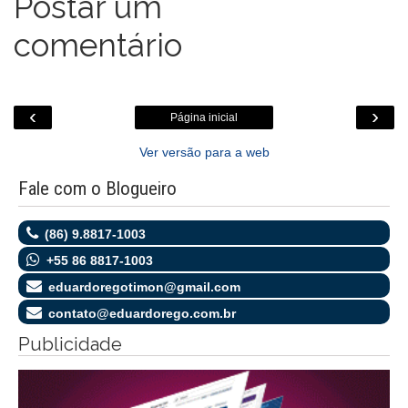
Postar um
m
comentário
‹
›
Página inicial
Ver versão para a web
Fale com o Blogueiro
(86) 9.8817-1003
+55 86 8817-1003
eduardoregotimon@gmail.com
contato@eduardorego.com.br
Publicidade