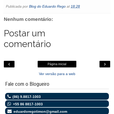
e
t
t
i
s
l
p
n
Publicada por
Blog do Eduardo Rego
at
18:28
b
t
s
l
e
o
e
t
o
e
A
n
o
o
r
p
g
k
Nenhum comentário:
k
p
e
.
r
c
o
Postar um
m
comentário
‹
›
Página inicial
Ver versão para a web
Fale com o Blogueiro
(86) 9.8817-1003
+55 86 8817-1003
eduardoregotimon@gmail.com