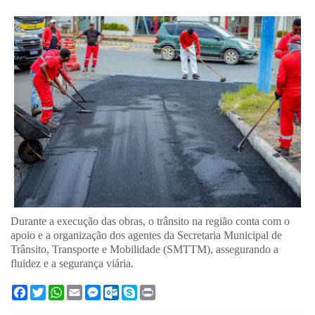
Durante a execução das obras, o trânsito na região conta com o
apoio e a organização dos agentes da Secretaria Municipal de
Trânsito, Transporte e Mobilidade (SMTTM), assegurando a
fluidez e a segurança viária.
F
T
W
E
M
O
S
P
a
w
h
m
e
u
k
r
c
i
a
a
s
t
y
i