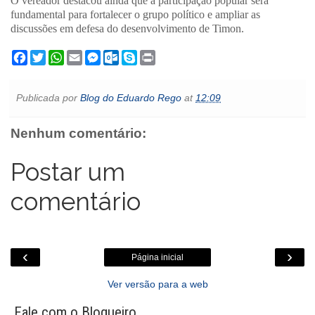
O vereador destacou ainda que a participação popular será
fundamental para fortalecer o grupo político e ampliar as
discussões em defesa do desenvolvimento de Timon.
F
T
W
E
M
O
S
P
a
w
h
m
e
u
k
r
c
i
a
a
s
t
y
i
e
t
t
i
s
l
p
n
Publicada por
Blog do Eduardo Rego
at
12:09
b
t
s
l
e
o
e
t
o
e
A
n
o
o
r
p
g
k
Nenhum comentário:
k
p
e
.
r
c
o
Postar um
m
comentário
‹
›
Página inicial
Ver versão para a web
Fale com o Blogueiro