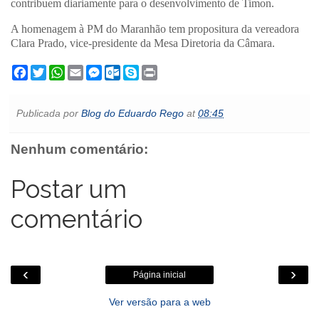
contribuem diariamente para o desenvolvimento de Timon.
A homenagem à PM do Maranhão tem propositura da vereadora
Clara Prado, vice-presidente da Mesa Diretoria da Câmara.
F
T
W
E
M
O
S
P
a
w
h
m
e
u
k
r
c
i
a
a
s
t
y
i
e
t
t
i
s
l
p
n
Publicada por
Blog do Eduardo Rego
at
08:45
b
t
s
l
e
o
e
t
o
e
A
n
o
o
r
p
g
k
Nenhum comentário:
k
p
e
.
r
c
o
Postar um
m
comentário
‹
›
Página inicial
Ver versão para a web