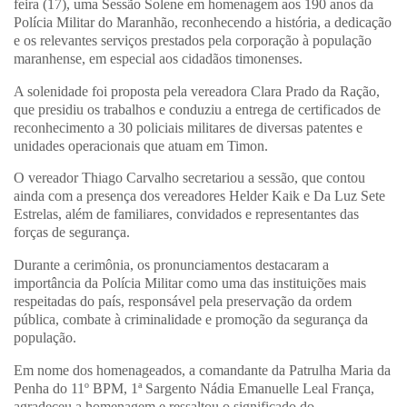
feira (17), uma Sessão Solene em homenagem aos 190 anos da
Polícia Militar do Maranhão, reconhecendo a história, a dedicação
e os relevantes serviços prestados pela corporação à população
maranhense, em especial aos cidadãos timonenses.
A solenidade foi proposta pela vereadora Clara Prado da Ração,
que presidiu os trabalhos e conduziu a entrega de certificados de
reconhecimento a 30 policiais militares de diversas patentes e
unidades operacionais que atuam em Timon.
O vereador Thiago Carvalho secretariou a sessão, que contou
ainda com a presença dos vereadores Helder Kaik e Da Luz Sete
Estrelas, além de familiares, convidados e representantes das
forças de segurança.
Durante a cerimônia, os pronunciamentos destacaram a
importância da Polícia Militar como uma das instituições mais
respeitadas do país, responsável pela preservação da ordem
pública, combate à criminalidade e promoção da segurança da
população.
Em nome dos homenageados, a comandante da Patrulha Maria da
Penha do 11º BPM, 1ª Sargento Nádia Emanuelle Leal França,
agradeceu a homenagem e ressaltou o significado do