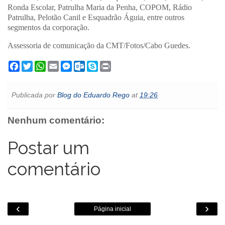
Ronda Escolar, Patrulha Maria da Penha, COPOM, Rádio
Patrulha, Pelotão Canil e Esquadrão Águia, entre outros
segmentos da corporação.
Assessoria de comunicação da CMT/Fotos/Cabo Guedes.
F
T
W
E
M
O
S
P
a
w
h
m
e
u
k
r
c
i
a
a
s
t
y
i
e
t
t
i
s
l
p
n
Publicada por
Blog do Eduardo Rego
at
19:26
b
t
s
l
e
o
e
t
o
e
A
n
o
o
r
p
g
k
Nenhum comentário:
k
p
e
.
r
c
o
Postar um
m
comentário
‹
›
Página inicial