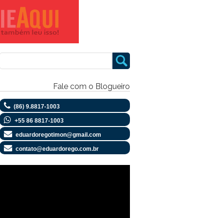
Fale com o Blogueiro
(86) 9.8817-1003
+55 86 8817-1003
eduardoregotimon@gmail.com
contato@eduardorego.com.br