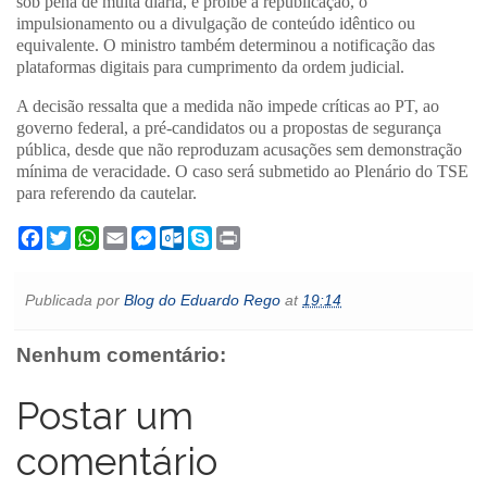
sob pena de multa diária, e proíbe a republicação, o
impulsionamento ou a divulgação de conteúdo idêntico ou
equivalente. O ministro também determinou a notificação das
plataformas digitais para cumprimento da ordem judicial.
A decisão ressalta que a medida não impede críticas ao PT, ao
governo federal, a pré-candidatos ou a propostas de segurança
pública, desde que não reproduzam acusações sem demonstração
mínima de veracidade. O caso será submetido ao Plenário do TSE
para referendo da cautelar.
F
T
W
E
M
O
S
P
a
w
h
m
e
u
k
r
c
i
a
a
s
t
y
i
e
t
t
i
s
l
p
n
Publicada por
Blog do Eduardo Rego
at
19:14
b
t
s
l
e
o
e
t
o
e
A
n
o
o
r
p
g
k
Nenhum comentário:
k
p
e
.
r
c
o
Postar um
m
comentário