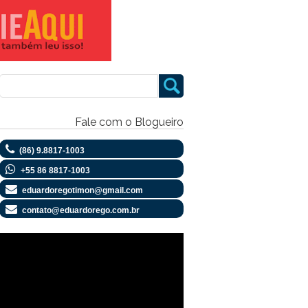
Fale com o Blogueiro
(86) 9.8817-1003
+55 86 8817-1003
eduardoregotimon@gmail.com
contato@eduardorego.com.br