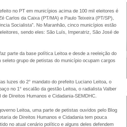
refeito no PT em municípios acima de 100 mil eleitores
é
Zé Carlos da Caixa (PT/MA) e Paulo Teixeira (PT/SP),
tência Socialista”. No Maranhão, cinco municípios estão
leitores, sendo eles: São Luís, Imperatriz, São José de
az parte da base política Leitoa e d
esde a reeleição do
m seleto grupo de petistas do município ocupam cargos
s luzes do 2° mandato do prefeito Luciano Leitoa, o
aço no 1° escalão da gestão Leitoa, o radialista Valber
l de Direitos Humanos e Cidadania-
SEMDHC
.
verno Leitoa, uma parte de petistas ouvidos pelo Blog
taria de Direitos Humanos e Cidadania tem pouca
tido no atual cenário político e alguns deles defendem