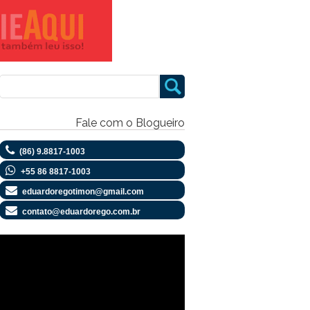
Fale com o Blogueiro
(86) 9.8817-1003
+55 86 8817-1003
eduardoregotimon@gmail.com
contato@eduardorego.com.br