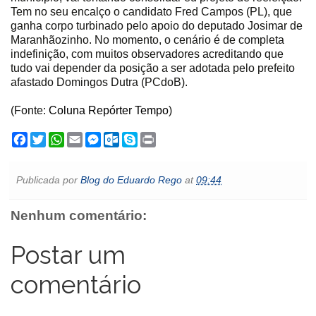
Tem no seu encalço o candidato Fred Campos (PL), que
ganha corpo turbinado pelo apoio do deputado Josimar de
Maranhãozinho. No momento, o cenário é de completa
indefinição, com muitos observadores acreditando que
tudo vai depender da posição a ser adotada pelo prefeito
afastado Domingos Dutra (PCdoB).
(Fonte:
Coluna Repórter Tempo
)
F
T
W
E
M
O
S
P
a
w
h
m
e
u
k
r
c
i
a
a
s
t
y
i
e
t
t
i
s
l
p
n
Publicada por
Blog do Eduardo Rego
at
09:44
b
t
s
l
e
o
e
t
o
e
A
n
o
o
r
p
g
k
Nenhum comentário:
k
p
e
.
r
c
o
Postar um
m
comentário