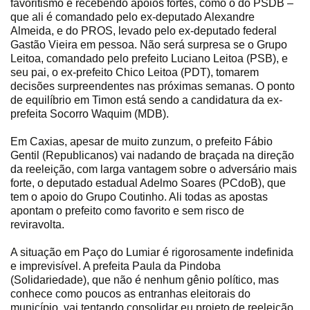
favoritismo e recebendo apoios fortes, como o do PSDB –
que ali é comandado pelo ex-deputado Alexandre
Almeida, e do PROS, levado pelo ex-deputado federal
Gastão Vieira em pessoa. Não será surpresa se o Grupo
Leitoa, comandado pelo prefeito Luciano Leitoa (PSB), e
seu pai, o ex-prefeito Chico Leitoa (PDT), tomarem
decisões surpreendentes nas próximas semanas. O ponto
de equilíbrio em Timon está sendo a candidatura da ex-
prefeita Socorro Waquim (MDB).
Em Caxias, apesar de muito zunzum, o prefeito Fábio
Gentil (Republicanos) vai nadando de braçada na direção
da reeleição, com larga vantagem sobre o adversário mais
forte, o deputado estadual Adelmo Soares (PCdoB), que
tem o apoio do Grupo Coutinho. Ali todas as apostas
apontam o prefeito como favorito e sem risco de
reviravolta.
A situação em Paço do Lumiar é rigorosamente indefinida
e imprevisível. A prefeita Paula da Pindoba
(Solidariedade), que não é nenhum gênio político, mas
conhece como poucos as entranhas eleitorais do
município, vai tentando consolidar eu projeto de reeleição.