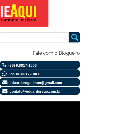
Fale com o Blogueiro
(86) 9.8817-1003
+55 86 8817-1003
eduardoregotimon@gmail.com
contato@eduardorego.com.br