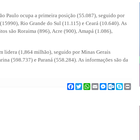
São Paulo ocupa a primeira posição (55.087), seguido por
 (15990), Rio Grande do Sul (11.115) e Ceará (10.640). As
os são Roraima (896), Acre (900), Amapá (1.086),
 lidera (1,864 milhão), seguido por Minas Gerais
arina (598.737) e Paraná (558.284). As informações são da
F
T
W
E
M
O
S
P
a
w
h
m
e
u
k
r
c
i
a
a
s
t
y
i
e
t
t
i
s
l
p
n
b
t
s
l
e
o
e
t
o
e
A
n
o
o
r
p
g
k
k
p
e
.
r
c
o
m