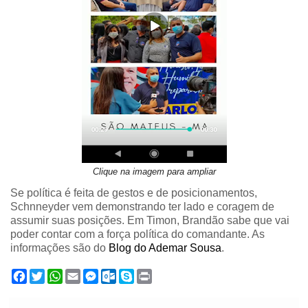
Clique na imagem para ampliar
Se política é feita de gestos e de posicionamentos,
Schnneyder vem demonstrando ter lado e coragem de
assumir suas posições. Em Timon, Brandão sabe que vai
poder contar com a força política do comandante. As
informações são do
Blog do Ademar Sousa
.
F
T
W
E
M
O
S
P
a
w
h
m
e
u
k
r
c
i
a
a
s
t
y
i
e
t
t
i
s
l
p
n