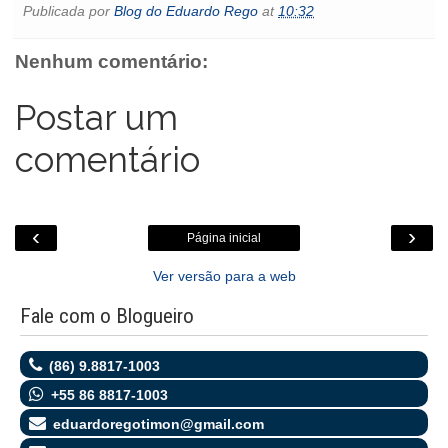
Publicada por
Blog do Eduardo Rego
at
10:32
b
t
s
l
e
o
e
t
o
e
A
n
o
o
r
p
g
k
Nenhum comentário:
k
p
e
.
r
c
o
Postar um
m
comentário
‹
›
Página inicial
Ver versão para a web
Fale com o Blogueiro
(86) 9.8817-1003
+55 86 8817-1003
eduardoregotimon@gmail.com