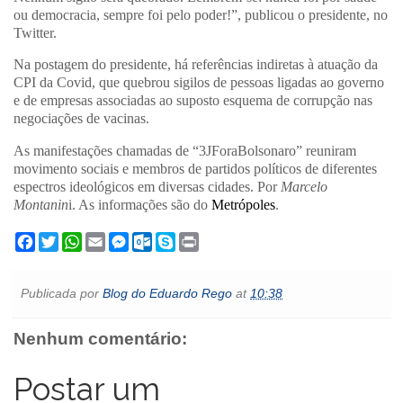
ou democracia, sempre foi pelo poder!”, publicou o presidente, no
Twitter.
Na postagem do presidente, há referências indiretas à atuação da
CPI da Covid, que quebrou sigilos de pessoas ligadas ao governo
e de empresas associadas ao suposto esquema de corrupção nas
negociações de vacinas.
As manifestações chamadas de “3JForaBolsonaro” reuniram
movimento sociais e membros de partidos políticos de diferentes
espectros ideológicos em diversas cidades. Por
Marcelo
Montanin
i. As informações são do
Metrópoles
.
F
T
W
E
M
O
S
P
a
w
h
m
e
u
k
r
c
i
a
a
s
t
y
i
e
t
t
i
s
l
p
n
Publicada por
Blog do Eduardo Rego
at
10:38
b
t
s
l
e
o
e
t
o
e
A
n
o
o
r
p
g
k
Nenhum comentário:
k
p
e
.
r
c
o
Postar um
m