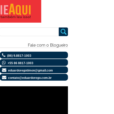
Fale com o Blogueiro
(86) 9.8817-1003
+55 86 8817-1003
eduardoregotimon@gmail.com
contato@eduardorego.com.br