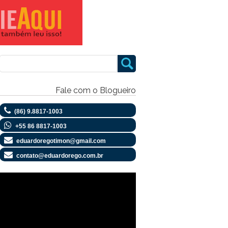
Fale com o Blogueiro
(86) 9.8817-1003
+55 86 8817-1003
eduardoregotimon@gmail.com
contato@eduardorego.com.br