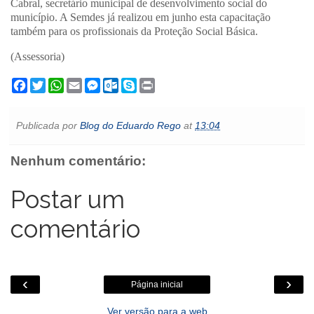
Cabral, secretário municipal de desenvolvimento social do
município. A Semdes já realizou em junho esta capacitação
também para os profissionais da Proteção Social Básica.
(Assessoria)
F
T
W
E
M
O
S
P
a
w
h
m
e
u
k
r
c
i
a
a
s
t
y
i
e
t
t
i
s
l
p
n
Publicada por
Blog do Eduardo Rego
at
13:04
b
t
s
l
e
o
e
t
o
e
A
n
o
o
r
p
g
k
Nenhum comentário:
k
p
e
.
r
c
o
Postar um
m
comentário
‹
›
Página inicial
Ver versão para a web