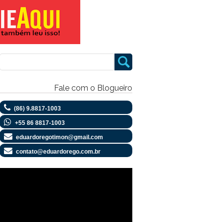
Fale com o Blogueiro
(86) 9.8817-1003
+55 86 8817-1003
eduardoregotimon@gmail.com
contato@eduardorego.com.br