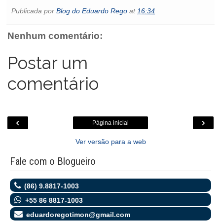
e
t
t
i
s
l
p
n
Publicada por
Blog do Eduardo Rego
at
16:34
b
t
s
l
e
o
e
t
o
e
A
n
o
o
r
p
g
k
Nenhum comentário:
k
p
e
.
r
c
o
Postar um
m
comentário
‹
›
Página inicial
Ver versão para a web
Fale com o Blogueiro
(86) 9.8817-1003
+55 86 8817-1003
eduardoregotimon@gmail.com