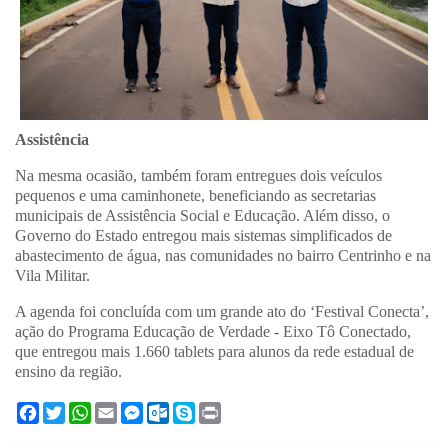
Assistência
Na mesma ocasião, também foram entregues dois veículos
pequenos e uma caminhonete, beneficiando as secretarias
municipais de Assistência Social e Educação. Além disso, o
Governo do Estado entregou mais sistemas simplificados de
abastecimento de água, nas comunidades no bairro Centrinho e na
Vila Militar.
A agenda foi concluída com um grande ato do ‘Festival Conecta’,
ação do Programa Educação de Verdade - Eixo Tô Conectado,
que entregou mais 1.660 tablets para alunos da rede estadual de
ensino da região.
F
T
W
E
M
O
S
P
a
w
h
m
e
u
k
r
c
i
a
a
s
t
y
i