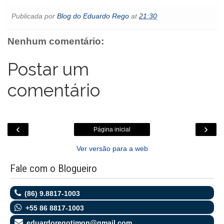
c
i
a
a
s
t
y
i
e
t
t
i
s
l
p
n
Publicada por
Blog do Eduardo Rego
at
21:30
b
t
s
l
e
o
e
t
o
e
A
n
o
o
r
p
g
k
Nenhum comentário:
k
p
e
.
r
c
o
Postar um
m
comentário
‹
›
Página inicial
Ver versão para a web
Fale com o Blogueiro
(86) 9.8817-1003
+55 86 8817-1003
eduardoregotimon@gmail.com