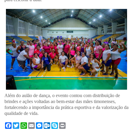
Além do aulão de dança, o evento contou com distribuição de
brindes e ações voltadas ao bem-estar das mães timonenses,
fortalecendo a importância da prática esportiva e da valorização da
qualidade de vida.
F
T
W
E
M
O
S
P
a
w
h
m
e
u
k
r