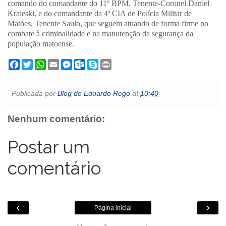
comando do comandante do 11º BPM, Tenente-Coronel Daniel
Kraieski, e do comandante da 4ª CIA de Polícia Militar de
Matões, Tenente Saulo, que seguem atuando de forma firme no
combate à criminalidade e na manutenção da segurança da
população matoense.
F
T
W
E
M
O
S
P
a
w
h
m
e
u
k
r
c
i
a
a
s
t
y
i
e
t
t
i
s
l
p
n
Publicada por
Blog do Eduardo Rego
at
10:40
b
t
s
l
e
o
e
t
o
e
A
n
o
o
r
p
g
k
Nenhum comentário:
k
p
e
.
r
c
o
Postar um
m
comentário
‹
›
Página inicial