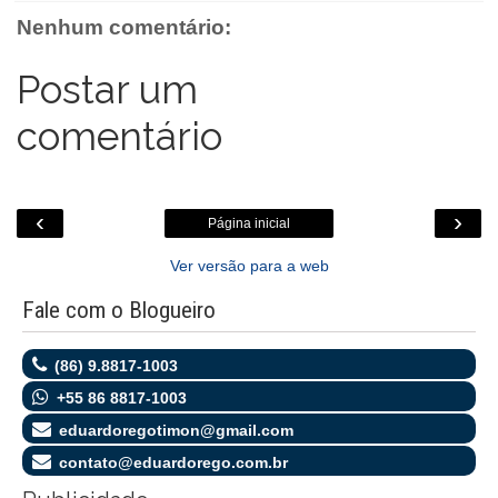
o
r
p
g
k
Nenhum comentário:
k
p
e
.
r
c
o
Postar um
m
comentário
‹
›
Página inicial
Ver versão para a web
Fale com o Blogueiro
(86) 9.8817-1003
+55 86 8817-1003
eduardoregotimon@gmail.com
contato@eduardorego.com.br