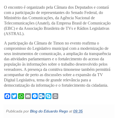
O encontro é organizado pela Câmara dos Deputados e contará
com a participação de representantes do Senado Federal, do
Ministério das Comunicações, da Agência Nacional de
Telecomunicações (Anatel), da Empresa Brasil de Comunicação
(EBC) e da Associação Brasileira de TVs e Rádios Legislativas
(ASTRAL).
A participação da Câmara de Timon no evento reafirma o
compromisso do Legislativo municipal com a modernização de
seus instrumentos de comunicação, a ampliação da transparência
das atividades parlamentares e o fortalecimento do acesso da
população às informações sobre o trabalho desenvolvido pelos
vereadores. A presença da comitiva timonense também permitirá
acompanhar de perto as discussões sobre a expansão da TV
Digital Legislativa, tema de grande relevância para a
democratização da informação e o fortalecimento da cidadania.
F
T
W
E
M
O
S
P
a
w
h
m
e
u
k
r
c
i
a
a
s
t
y
i
e
t
t
i
s
l
p
n
Publicada por
Blog do Eduardo Rego
at
09:35
b
t
s
l
e
o
e
t
o
e
A
n
o