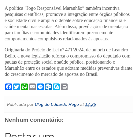
A política “Jogo Responsável Maranhão” também incentiva
pesquisas científicas, promove a integração entre órgãos públicos
e sociedade civil e amplia o debate sobre educação financeira e
saúde mental nas escolas. Além disso, prevê ações de orientação
para famílias e comunidades identificarem precocemente
comportamentos compulsivos relacionados às apostas.
Originária do Projeto de Lei nº 471/2024, de autoria de Leandro
Bello, a nova legislação reforça o compromisso do deputado com
pautas de proteção social e saúde pública, posicionando o
Maranhão entre os estados que adotam medidas preventivas diante
do crescimento do mercado de apostas no Brasil.
F
T
W
E
M
O
S
P
a
w
h
m
e
u
k
r
c
i
a
a
s
t
y
i
e
t
t
i
s
l
p
n
Publicada por
Blog do Eduardo Rego
at
12:26
b
t
s
l
e
o
e
t
o
e
A
n
o
o
r
p
g
k
Nenhum comentário:
k
p
e
.
r
c
o
Postar um
m