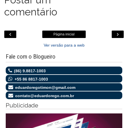
comentário
‹
›
Página inicial
Ver versão para a web
Fale com o Blogueiro
(86) 9.8817-1003
+55 86 8817-1003
eduardoregotimon@gmail.com
contato@eduardorego.com.br
Publicidade